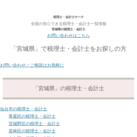
税理士・会計士サーチ
全国の安心できる税理士・会計士一覧情報
宮城県の税理士・会計士
お問い合わせはこちら
「宮城県」で税理士・会計士をお探しの方
お問い合わせ／ご相談はお気軽に
「宮城県」の税理士・会計士
仙台市の税理士・会計士
青葉区の税理士・会計士
宮城野区の税理士・会計士
若林区の税理士・会計士